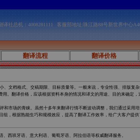
译社总机：4008281111 客服部地址:珠江路88号新世界中心A4
翻译流程
翻译价格
小、文档格式、交稿期限、目标质量等。一般来说，专业性强、排版复杂
的费用。翻译价格，应该根据资料本身的情况和译文的用途、目的来确定
评和市场的青睐。虽然十多年来翻译行情不断波动调整，我们通过采用培
目组，根据熟能生巧和规模效应，提高了翻译工作效率，给广大客户提供
语、西班牙语、意大利语、葡萄牙语、阿拉伯语等权威翻译服务。