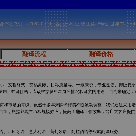
译社总机：4008281111 客服部地址:珠江路88号新世界中心A4
翻译流程
翻译价格
小、文档格式、交稿期限、目标质量等。一般来说，专业性强、排版复杂
的费用。翻译价格，应该根据资料本身的情况和译文的用途、目的来确定
评和市场的青睐。虽然十多年来翻译行情不断波动调整，我们通过采用培
目组，根据熟能生巧和规模效应，提高了翻译工作效率，给广大客户提供
语、西班牙语、意大利语、葡萄牙语、阿拉伯语等权威翻译服务。