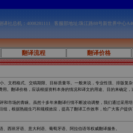
译社总机：4008281111 客服部地址:珠江路88号新世界中心A4
翻译流程
翻译价格
小、文档格式、交稿期限、目标质量等。一般来说，专业性强、排版复杂
的费用。翻译价格，应该根据资料本身的情况和译文的用途、目的来确定
评和市场的青睐。虽然十多年来翻译行情不断波动调整，我们通过采用培
目组，根据熟能生巧和规模效应，提高了翻译工作效率，给广大客户提供
语、西班牙语、意大利语、葡萄牙语、阿拉伯语等权威翻译服务。