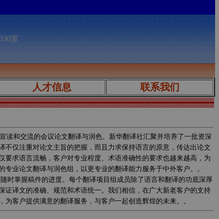
030室
人才信息
联系我们
宣读和交流的会议论文翻译与润色。新华翻译社汇聚并培养了一批资深
译不仅注重对论文主旨的把握，而且力求保持语言的原意，传达出论文
仅要求语言流畅，客户对专业程度、术语准确性的要求也越来越高，为
的专业论文翻译与润色组，以更专业的翻译能力服务于中外客户。。
程中实时监控翻译质量，随时掌握稿件的进度。每个翻译项目组成员除了语言和翻译的功底深厚
保证译文的准确、规范和术语统一。我们相信，在广大新老客户的支持
，为客户提供满意的翻译服务，与客户一起创造辉煌的未来。。