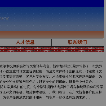
030室
人才信息
联系我们
宣读和交流的会议论文翻译与润色。新华翻译社汇聚并培养了一批资深
译不仅注重对论文主旨的把握，而且力求保持语言的原意，传达出论文
仅要求语言流畅，客户对专业程度、术语准确性的要求也越来越高，为
的专业论文翻译与润色组，以更专业的翻译能力服务于中外客户。。
程中实时监控翻译质量，随时掌握稿件的进度。每个翻译项目组成员除了语言和翻译的功底深厚
保证译文的准确、规范和术语统一。我们相信，在广大新老客户的支持
，为客户提供满意的翻译服务，与客户一起创造辉煌的未来。。