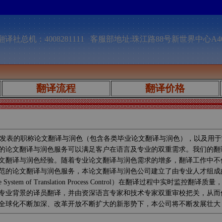
译社总机：4008281111 客服部地址:珠江路88号新世界中心A4
翻译流程
翻译价格
发表的职称论文翻译与润色（包含各类毕业论文翻译与润色），以及用于
的论文翻译与润色服务可以满足客户在语言及专业的双重需求。我们的翻
文翻译与润色经验。随着专业论文翻译与润色需求的增多，翻译工作中不
范的论文翻译与润色服务，本论文翻译与润色公司建立了由专业人才组成
System of Translation Process Control）在翻译过
专业背景的译员翻译，并由资深语言专家和技术专家双重审校把关，从而
全球化不断加深、改革开放不断扩大的新形势下，本公司将不断发展壮大