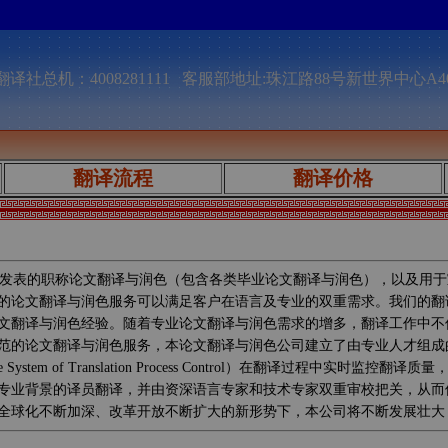
译社总机：4008281111 客服部地址:珠江路88号新世界中心A4
翻译流程
翻译价格
发表的职称论文翻译与润色（包含各类毕业论文翻译与润色），以及用于
的论文翻译与润色服务可以满足客户在语言及专业的双重需求。我们的翻
文翻译与润色经验。随着专业论文翻译与润色需求的增多，翻译工作中不
范的论文翻译与润色服务，本论文翻译与润色公司建立了由专业人才组成
System of Translation Process Control）在翻译过
专业背景的译员翻译，并由资深语言专家和技术专家双重审校把关，从而
全球化不断加深、改革开放不断扩大的新形势下，本公司将不断发展壮大