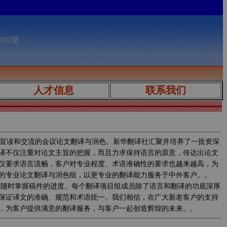
030室
人才信息
联系我们
宣读和交流的会议论文翻译与润色。新华翻译社汇聚并培养了一批资深
译不仅注重对论文主旨的把握，而且力求保持语言的原意，传达出论文
仅要求语言流畅，客户对专业程度、术语准确性的要求也越来越高，为
的专业论文翻译与润色组，以更专业的翻译能力服务于中外客户。。
程中实时监控翻译质量，随时掌握稿件的进度。每个翻译项目组成员除了语言和翻译的功底深厚
保证译文的准确、规范和术语统一。我们相信，在广大新老客户的支持
，为客户提供满意的翻译服务，与客户一起创造辉煌的未来。。