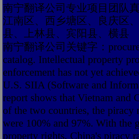
南宁翻译公司专业项目团队
江南区、西乡塘区、良庆区
县、上林县、宾阳县、横县
南宁翻译公司关键字：procurement, 
catalog. Intellectual property pr
enforcement has not yet achieved
U.S. SIIA (Software and Informa
report shows that Vietnam and Ch
of the two countries, the piracy
were 100% and 97%. With the go
property rights, China's piracy r